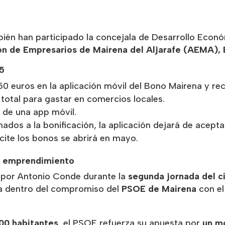
bién han participado la concejala de Desarrollo Eco
ón de Empresarios de Mairena del Aljarafe (AEMA), 
5
0 euros en la aplicación móvil del Bono Mairena y rec
total para gastar en comercios locales.
 de una app móvil.
dos a la bonificación, la aplicación dejará de acepta
icite los bonos se abrirá en mayo.
l emprendimiento
 por Antonio Conde durante la
segunda jornada del c
a dentro del compromiso del
PSOE de Mairena
con el
00 habitantes
, el PSOE refuerza su apuesta por
un mo