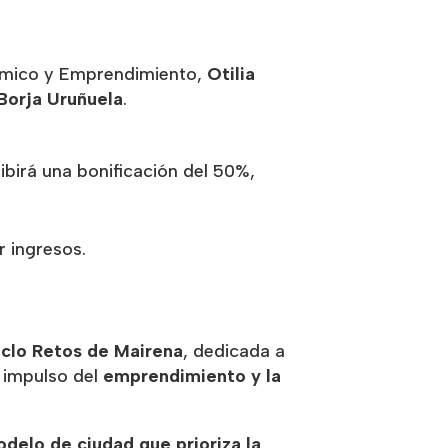
nómico y Emprendimiento,
Otilia
Borja Uruñuela
.
ibirá una bonificación del 50%,
r ingresos.
iclo Retos de Mairena
, dedicada a
 impulso del
emprendimiento y la
delo de ciudad que prioriza la